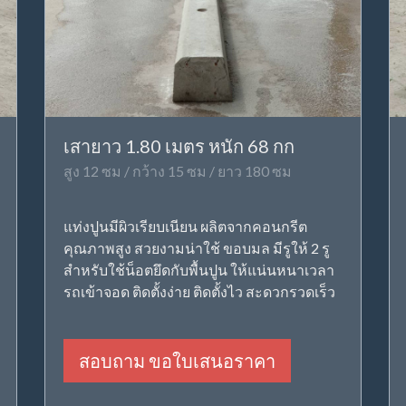
เสายาว 1.80 เมตร หนัก 68 กก
สูง 12 ซม / กว้าง 15 ซม / ยาว 180 ซม
แท่งปูนมีผิวเรียบเนียน ผลิตจากคอนกรีต
คุณภาพสูง สวยงามน่าใช้ ขอบมล มีรูให้ 2 รู
สำหรับใช้น็อตยึดกับพื้นปูน ให้แน่นหนาเวลา
รถเข้าจอด ติดตั้งง่าย ติดตั้งไว สะดวกรวดเร็ว
สอบถาม ขอใบเสนอราคา