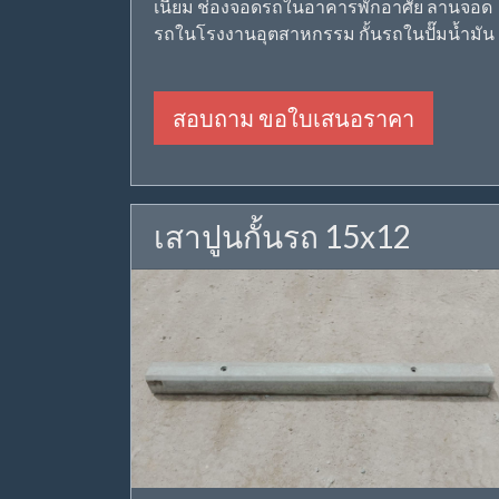
เนียม ช่องจอดรถในอาคารพักอาศัย ลานจอด
รถในโรงงานอุตสาหกรรม กั้นรถในปั๊มน้ำมัน
สอบถาม ขอใบเสนอราคา
เสาปูนกั้นรถ 15x12