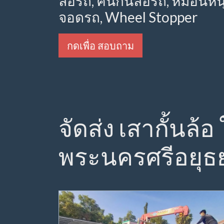
ล้อรถ, คันกั้นล้อรถ, หมอนห
จอดรถ, Wheel Stopper
กดเพื่อ สอบถาม
จัดส่ง เสากั้นล้
พระนครศรีอยุธ