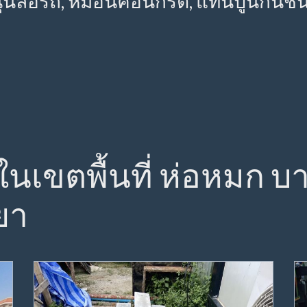
นุนล้อรถ, หมอนคอนกรีต, แท่นปูนกันชน
อ ในเขตพื้นที่ ห่อหมก 
ยา