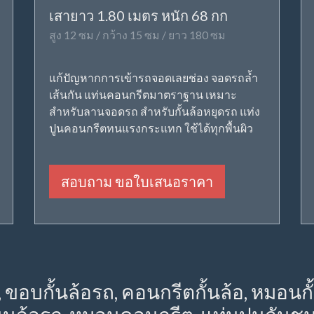
เสายาว 1.80 เมตร หนัก 68 กก
สูง 12 ซม / กว้าง 15 ซม / ยาว 180 ซม
แก้ปัญหากการเข้ารถจอดเลยช่อง จอดรถล้ำ
เส้นกัน แท่นคอนกรีตมาตราฐาน เหมาะ
สำหรับลานจอดรถ สำหรับกั้นล้อหยุดรถ แท่ง
ปูนคอนกรีตทนแรงกระแทก ใช้ได้ทุกพื้นผิว
สอบถาม ขอใบเสนอราคา
 ขอบกั้นล้อรถ, คอนกรีตกั้นล้อ, หมอนกั้นล้