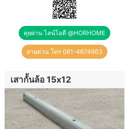
คุยผ่าน ไลน์ไอดี @HORHOME
สายด่วน โทร 081-4674663
เสากั้นล้อ 15x12