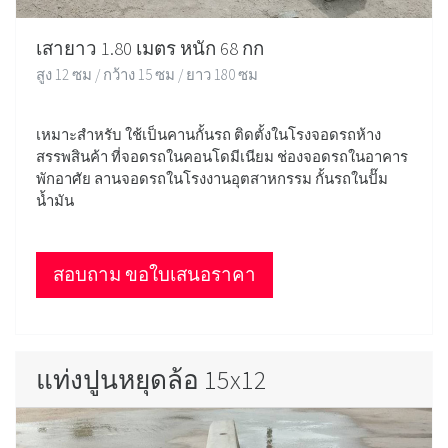
เสายาว 1.80 เมตร หนัก 68 กก
สูง 12 ซม / กว้าง 15 ซม / ยาว 180 ซม
เหมาะสำหรับ ใช้เป็นคานกั้นรถ ติดตั้งในโรงจอดรถห้าง
สรรพสินค้า ที่จอดรถในคอนโดมีเนียม ช่องจอดรถในอาคาร
พักอาศัย ลานจอดรถในโรงงานอุตสาหกรรม กั้นรถในปั๊ม
น้ำมัน
สอบถาม ขอใบเสนอราคา
แท่งปูนหยุดล้อ 15x12