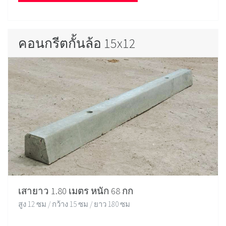
คอนกรีตกั้นล้อ 15x12
เสายาว 1.80 เมตร หนัก 68 กก
สูง 12 ซม / กว้าง 15 ซม / ยาว 180 ซม