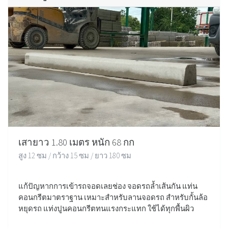
เสายาว 1.80 เมตร หนัก 68 กก
สูง 12 ซม / กว้าง 15 ซม / ยาว 180 ซม
แก้ปัญหากการเข้ารถจอดเลยช่อง จอดรถล้ำเส้นกัน แท่น
คอนกรีตมาตราฐาน เหมาะสำหรับลานจอดรถ สำหรับกั้นล้อ
หยุดรถ แท่งปูนคอนกรีตทนแรงกระแทก ใช้ได้ทุกพื้นผิว