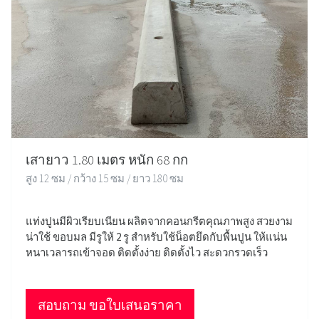
เสายาว 1.80 เมตร หนัก 68 กก
สูง 12 ซม / กว้าง 15 ซม / ยาว 180 ซม
แท่งปูนมีผิวเรียบเนียน ผลิตจากคอนกรีตคุณภาพสูง สวยงาม
น่าใช้ ขอบมล มีรูให้ 2 รู สำหรับใช้น็อตยึดกับพื้นปูน ให้แน่น
หนาเวลารถเข้าจอด ติดตั้งง่าย ติดตั้งไว สะดวกรวดเร็ว
สอบถาม ขอใบเสนอราคา