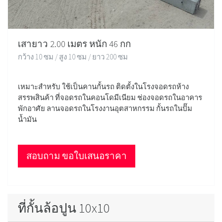
เสายาว 2.00 เมตร หนัก 46 กก
กว้าง 10 ซม / สูง 10 ซม / ยาว 200 ซม
เหมาะสำหรับ ใช้เป็นคานกั้นรถ ติดตั้งในโรงจอดรถห้าง
สรรพสินค้า ที่จอดรถในคอนโดมีเนียม ช่องจอดรถในอาคาร
พักอาศัย ลานจอดรถในโรงงานอุตสาหกรรม กั้นรถในปั๊ม
น้ำมัน
สอบถาม ขอใบเสนอราคา
ที่กั้นล้อปูน 10x10