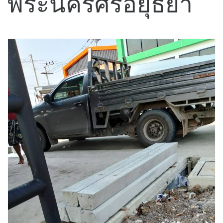
พระนครศรีอยุธยา