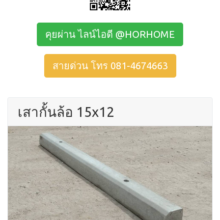
คุยผ่าน ไลน์ไอดี @HORHOME
สายด่วน โทร 081-4674663
เสากั้นล้อ 15x12