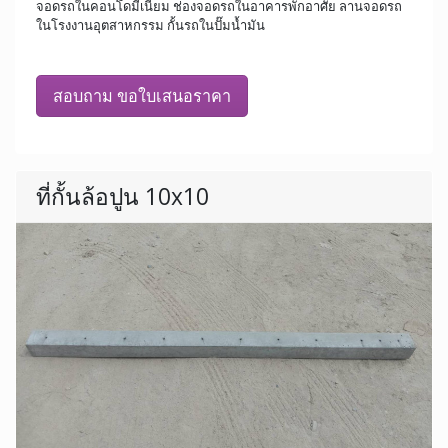
จอดรถในคอนโดมีเนียม ช่องจอดรถในอาคารพักอาศัย ลานจอดรถ
ในโรงงานอุตสาหกรรม กั้นรถในปั๊มน้ำมัน
สอบถาม ขอใบเสนอราคา
ที่กั้นล้อปูน 10x10