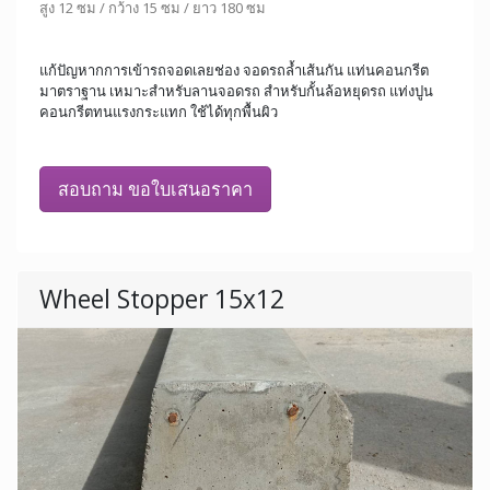
สูง 12 ซม / กว้าง 15 ซม / ยาว 180 ซม
แก้ปัญหากการเข้ารถจอดเลยช่อง จอดรถล้ำเส้นกัน แท่นคอนกรีต
มาตราฐาน เหมาะสำหรับลานจอดรถ สำหรับกั้นล้อหยุดรถ แท่งปูน
คอนกรีตทนแรงกระแทก ใช้ได้ทุกพื้นผิว
สอบถาม ขอใบเสนอราคา
Wheel Stopper 15x12