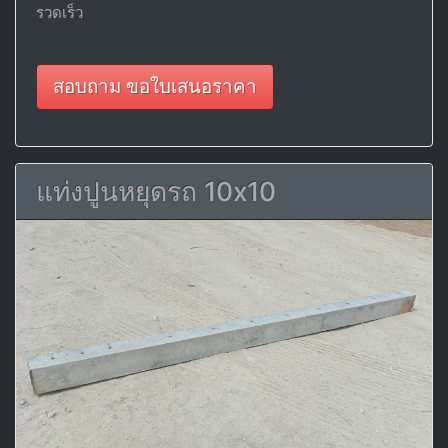
รวดเร็ว
สอบถาม ขอใบเสนอราคา
แท่งปูนหยุดรถ 10x10