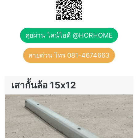
คุยผ่าน ไลน์ไอดี @HORHOME
สายด่วน โทร 081-4674663
เสากั้นล้อ 15x12