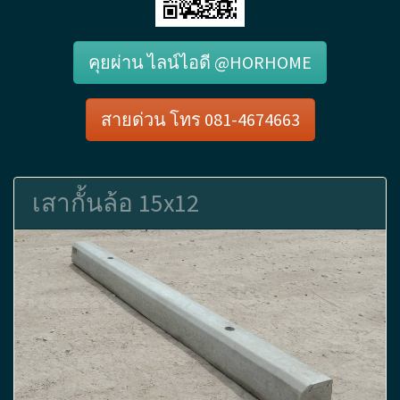
คุยผ่าน ไลน์ไอดี @HORHOME
สายด่วน โทร 081-4674663
เสากั้นล้อ 15x12