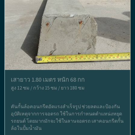
เสายาว 1.80 เมตร หนัก 68 กก
สูง 12 ซม / กว้าง 15 ซม / ยาว 180 ซม
คันกั้นล้อคอนกรีตอัดแรงสำเร็จรูป ช่วยลดและป้องกัน
อุบัติเหตุจากการจอดรถ ใช้ในการกำหนดตำแหน่งหยุด
รถยนต์ โดยมากมักจะใช้ในลานจอดรถ เสาคอนกรีตกั้น
ล้อในปั้มน้ำมัน