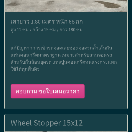
เสายาว 1.80 เมตร หนัก 68 กก
สูง 12 ซม / กว้าง 15 ซม / ยาว 180 ซม
แก้ปัญหากการเข้ารถจอดเลยช่อง จอดรถล้ำเส้นกัน
แท่นคอนกรีตมาตราฐาน เหมาะสำหรับลานจอดรถ
สำหรับกั้นล้อหยุดรถ แท่งปูนคอนกรีตทนแรงกระแทก
ใช้ได้ทุกพื้นผิว
สอบถาม ขอใบเสนอราคา
Wheel Stopper 15x12