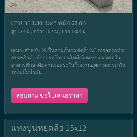
เสายาว 1.80 เมตร หนัก 68 กก
สูง 12 ซม / กว้าง 15 ซม / ยาว 180 ซม
เหมาะสำหรับ ใช้เป็นคานกั้นรถ ติดตั้งในโรงจอดรถห้าง
สรรพสินค้า ที่จอดรถในคอนโดมีเนียม ช่องจอดรถใน
อาคารพักอาศัย ลานจอดรถในโรงงานอุตสาหกรรม กั้น
รถในปั๊มน้ำมัน
สอบถาม ขอใบเสนอราคา
แท่งปูนหยุดล้อ 15x12