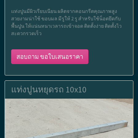
แท่งปูนมีผิวเรียบเนียน ผลิตจากคอนกรีตคุณภาพสูง
สวยงามน่าใช้ ขอบมล มีรูให้ 2 รู สำหรับใช้น็อตยึดกับ
พื้นปูน ให้แน่นหนาเวลารถเข้าจอด ติดตั้งง่าย ติดตั้งไว
สะดวกรวดเร็ว
สอบถาม ขอใบเสนอราคา
แท่งปูนหยุดรถ 10x10