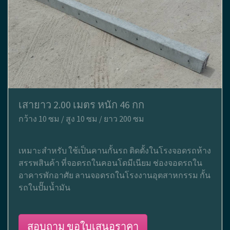
เสายาว 2.00 เมตร หนัก 46 กก
กว้าง 10 ซม / สูง 10 ซม / ยาว 200 ซม
เหมาะสำหรับ ใช้เป็นคานกั้นรถ ติดตั้งในโรงจอดรถห้าง
สรรพสินค้า ที่จอดรถในคอนโดมีเนียม ช่องจอดรถใน
อาคารพักอาศัย ลานจอดรถในโรงงานอุตสาหกรรม กั้น
รถในปั๊มน้ำมัน
สอบถาม ขอใบเสนอราคา