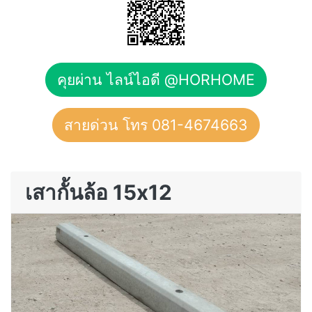
คุยผ่าน ไลน์ไอดี @HORHOME
สายด่วน โทร 081-4674663
เสากั้นล้อ 15x12