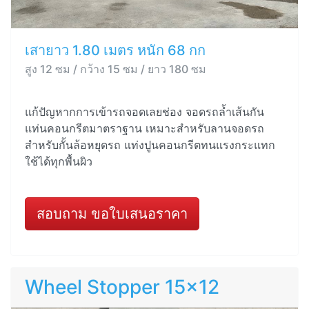
เสายาว 1.80 เมตร หนัก 68 กก
สูง 12 ซม / กว้าง 15 ซม / ยาว 180 ซม
แก้ปัญหากการเข้ารถจอดเลยช่อง จอดรถล้ำเส้นกัน
แท่นคอนกรีตมาตราฐาน เหมาะสำหรับลานจอดรถ
สำหรับกั้นล้อหยุดรถ แท่งปูนคอนกรีตทนแรงกระแทก
ใช้ได้ทุกพื้นผิว
สอบถาม ขอใบเสนอราคา
Wheel Stopper 15x12