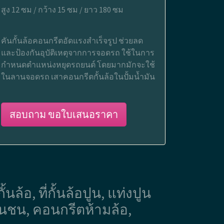
สูง 12 ซม / กว้าง 15 ซม / ยาว 180 ซม
คันกั้นล้อคอนกรีตอัดแรงสำเร็จรูป ช่วยลด
และป้องกันอุบัติเหตุจากการจอดรถ ใช้ในการ
กำหนดตำแหน่งหยุดรถยนต์ โดยมากมักจะใช้
ในลานจอดรถ เสาคอนกรีตกั้นล้อในปั้มน้ำมัน
สอบถาม ขอใบเสนอราคา
ล้อ, ที่กั้นล้อปูน, แท่งปูน
ันชน, คอนกรีตห้ามล้อ,