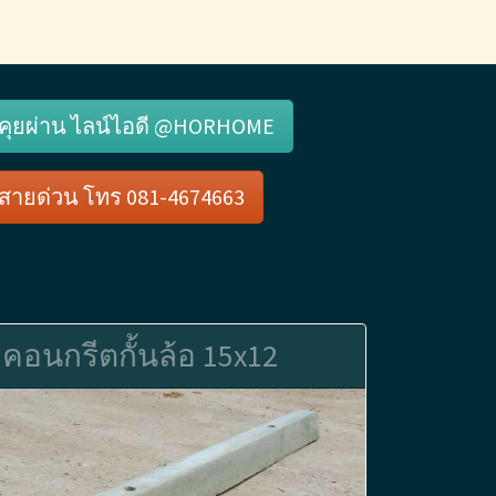
คุยผ่าน ไลน์ไอดี @HORHOME
สายด่วน โทร 081-4674663
คอนกรีตกั้นล้อ 15x12