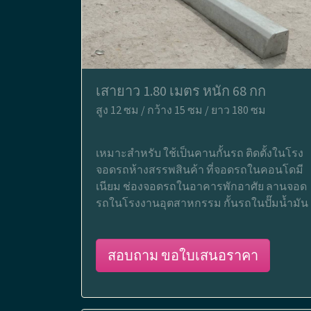
เสายาว 1.80 เมตร หนัก 68 กก
สูง 12 ซม / กว้าง 15 ซม / ยาว 180 ซม
เหมาะสำหรับ ใช้เป็นคานกั้นรถ ติดตั้งในโรง
จอดรถห้างสรรพสินค้า ที่จอดรถในคอนโดมี
เนียม ช่องจอดรถในอาคารพักอาศัย ลานจอด
รถในโรงงานอุตสาหกรรม กั้นรถในปั๊มน้ำมัน
สอบถาม ขอใบเสนอราคา