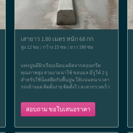
เสายาว 1.80 เมตร หนัก 68 กก
สูง 12 ซม / กว้าง 15 ซม / ยาว 180 ซม
แท่งปูนมีผิวเรียบเนียน ผลิตจากคอนกรีต
คุณภาพสูง สวยงามน่าใช้ ขอบมล มีรูให้ 2 รู
สำหรับใช้น็อตยึดกับพื้นปูน ให้แน่นหนาเวลา
รถเข้าจอด ติดตั้งง่าย ติดตั้งไว สะดวกรวดเร็ว
สอบถาม ขอใบเสนอราคา