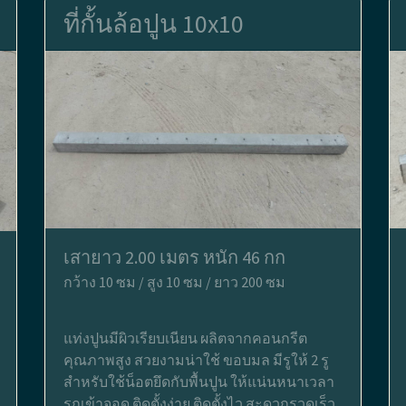
ที่กั้นล้อปูน 10x10
เสายาว 2.00 เมตร หนัก 46 กก
กว้าง 10 ซม / สูง 10 ซม / ยาว 200 ซม
แท่งปูนมีผิวเรียบเนียน ผลิตจากคอนกรีต
คุณภาพสูง สวยงามน่าใช้ ขอบมล มีรูให้ 2 รู
สำหรับใช้น็อตยึดกับพื้นปูน ให้แน่นหนาเวลา
รถเข้าจอด ติดตั้งง่าย ติดตั้งไว สะดวกรวดเร็ว