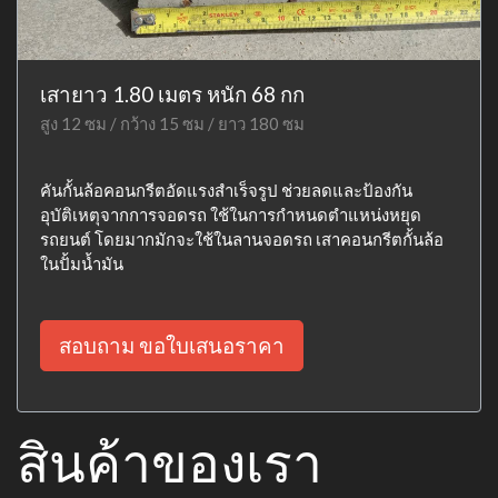
เสายาว 1.80 เมตร หนัก 68 กก
สูง 12 ซม / กว้าง 15 ซม / ยาว 180 ซม
คันกั้นล้อคอนกรีตอัดแรงสำเร็จรูป ช่วยลดและป้องกัน
อุบัติเหตุจากการจอดรถ ใช้ในการกำหนดตำแหน่งหยุด
รถยนต์ โดยมากมักจะใช้ในลานจอดรถ เสาคอนกรีตกั้นล้อ
ในปั้มน้ำมัน
สอบถาม ขอใบเสนอราคา
สินค้าของเรา