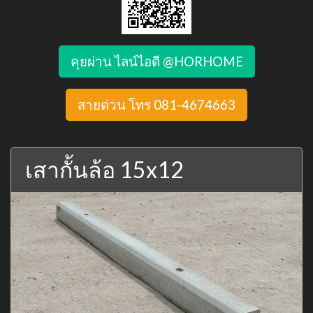
คุยผ่าน ไลน์ไอดี @HORHOME
สายด่วน โทร 081-4674663
เสากั้นล้อ 15x12