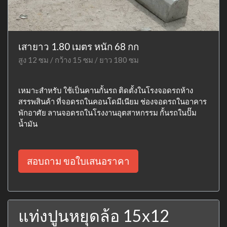
เสายาว 1.80 เมตร หนัก 68 กก
สูง 12 ซม / กว้าง 15 ซม / ยาว 180 ซม
เหมาะสำหรับ ใช้เป็นคานกั้นรถ ติดตั้งในโรงจอดรถห้าง
สรรพสินค้า ที่จอดรถในคอนโดมีเนียม ช่องจอดรถในอาคาร
พักอาศัย ลานจอดรถในโรงงานอุตสาหกรรม กั้นรถในปั๊ม
น้ำมัน
สอบถาม ขอใบเสนอราคา
แท่งปูนหยุดล้อ 15x12