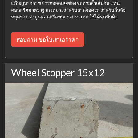
แก้ปัญหากการเข้ารถจอดเลยช่อง จอดรถล้ำเส้นกัน แท่น
คอนกรีตมาตราฐาน เหมาะสำหรับลานจอดรถ สำหรับกั้นล้อ
หยุดรถ แท่งปูนคอนกรีตทนแรงกระแทก ใช้ได้ทุกพื้นผิว
สอบถาม ขอใบเสนอราคา
Wheel Stopper 15x12