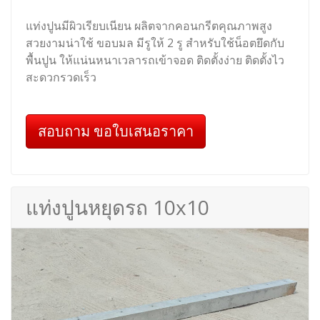
แท่งปูนมีผิวเรียบเนียน ผลิตจากคอนกรีตคุณภาพสูง
สวยงามน่าใช้ ขอบมล มีรูให้ 2 รู สำหรับใช้น็อตยึดกับ
พื้นปูน ให้แน่นหนาเวลารถเข้าจอด ติดตั้งง่าย ติดตั้งไว
สะดวกรวดเร็ว
สอบถาม ขอใบเสนอราคา
แท่งปูนหยุดรถ 10x10