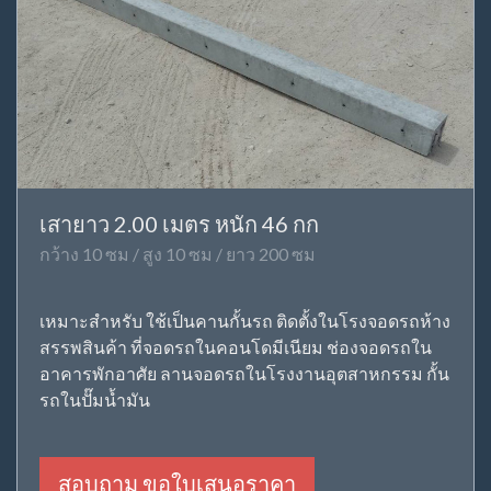
เสายาว 2.00 เมตร หนัก 46 กก
กว้าง 10 ซม / สูง 10 ซม / ยาว 200 ซม
เหมาะสำหรับ ใช้เป็นคานกั้นรถ ติดตั้งในโรงจอดรถห้าง
สรรพสินค้า ที่จอดรถในคอนโดมีเนียม ช่องจอดรถใน
อาคารพักอาศัย ลานจอดรถในโรงงานอุตสาหกรรม กั้น
รถในปั๊มน้ำมัน
สอบถาม ขอใบเสนอราคา