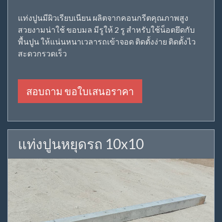
แท่งปูนมีผิวเรียบเนียน ผลิตจากคอนกรีตคุณภาพสูง
สวยงามน่าใช้ ขอบมล มีรูให้ 2 รู สำหรับใช้น็อตยึดกับ
พื้นปูน ให้แน่นหนาเวลารถเข้าจอด ติดตั้งง่าย ติดตั้งไว
สะดวกรวดเร็ว
สอบถาม ขอใบเสนอราคา
แท่งปูนหยุดรถ 10x10