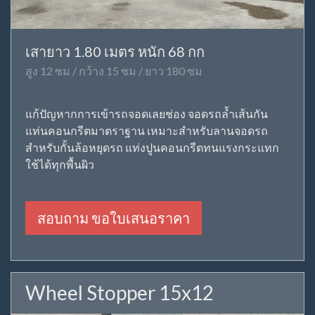
เสายาว 1.80 เมตร หนัก 68 กก
สูง 12 ซม / กว้าง 15 ซม / ยาว 180 ซม
แก้ปัญหากการเข้ารถจอดเลยช่อง จอดรถล้ำเส้นกัน
แท่นคอนกรีตมาตราฐาน เหมาะสำหรับลานจอดรถ
สำหรับกั้นล้อหยุดรถ แท่งปูนคอนกรีตทนแรงกระแทก
ใช้ได้ทุกพื้นผิว
สอบถาม ขอใบเสนอราคา
Wheel Stopper 15x12