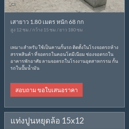
เสายาว 1.80 เมตร หนัก 68 กก
สูง 12 ซม / กว้าง 15 ซม / ยาว 180 ซม
เหมาะสำหรับ ใช้เป็นคานกั้นรถ ติดตั้งในโรงจอดรถห้าง
สรรพสินค้า ที่จอดรถในคอนโดมีเนียม ช่องจอดรถใน
อาคารพักอาศัย ลานจอดรถในโรงงานอุตสาหกรรม กั้น
รถในปั๊มน้ำมัน
สอบถาม ขอใบเสนอราคา
แท่งปูนหยุดล้อ 15x12