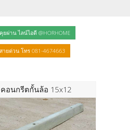
คุยผ่าน ไลน์ไอดี @HORHOME
สายด่วน โทร 081-4674663
คอนกรีตกั้นล้อ 15x12