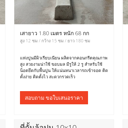
เสายาว 1.80 เมตร หนัก 68 กก
สูง 12 ซม / กว้าง 15 ซม / ยาว 180 ซม
แท่งปูนมีผิวเรียบเนียน ผลิตจากคอนกรีตคุณภาพ
สูง สวยงามน่าใช้ ขอบมล มีรูให้ 2 รู สำหรับใช้
น็อตยึดกับพื้นปูน ให้แน่นหนาเวลารถเข้าจอด ติด
ตั้งง่าย ติดตั้งไว สะดวกรวดเร็ว
สอบถาม ขอใบเสนอราคา
ที่กั้นล้อปูน 10x10