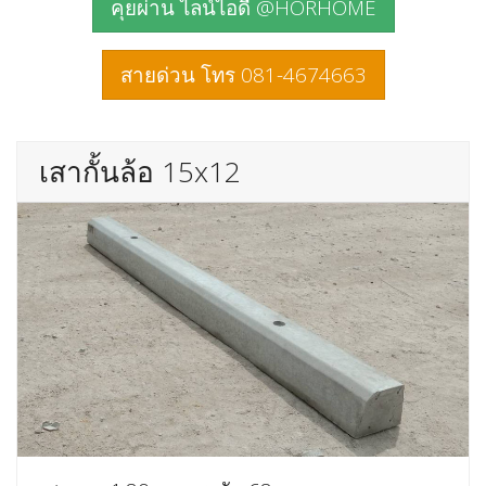
คุยผ่าน ไลน์ไอดี @HORHOME
สายด่วน โทร 081-4674663
เสากั้นล้อ 15x12