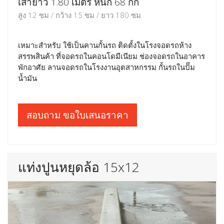
เสายาว 1.80 เมตร หนัก 68 กก
สูง 12 ซม / กว้าง 15 ซม / ยาว 180 ซม
เหมาะสำหรับ ใช้เป็นคานกั้นรถ ติดตั้งในโรงจอดรถห้าง
สรรพสินค้า ที่จอดรถในคอนโดมีเนียม ช่องจอดรถในอาคาร
พักอาศัย ลานจอดรถในโรงงานอุตสาหกรรม กั้นรถในปั๊ม
น้ำมัน
สอบถาม ขอใบเสนอราคา
แท่งปูนหยุดล้อ 15x12