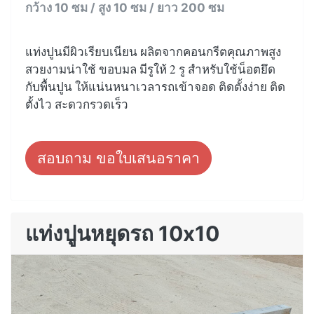
กว้าง 10 ซม / สูง 10 ซม / ยาว 200 ซม
แท่งปูนมีผิวเรียบเนียน ผลิตจากคอนกรีตคุณภาพสูง
สวยงามน่าใช้ ขอบมล มีรูให้ 2 รู สำหรับใช้น็อตยึด
กับพื้นปูน ให้แน่นหนาเวลารถเข้าจอด ติดตั้งง่าย ติด
ตั้งไว สะดวกรวดเร็ว
สอบถาม ขอใบเสนอราคา
แท่งปูนหยุดรถ 10x10