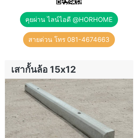
คุยผ่าน ไลน์ไอดี @HORHOME
สายด่วน โทร 081-4674663
เสากั้นล้อ 15x12