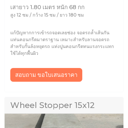
เสายาว 1.80 เมตร หนัก 68 กก
สูง 12 ซม / กว้าง 15 ซม / ยาว 180 ซม
แก้ปัญหากการเข้ารถจอดเลยช่อง จอดรถล้ำเส้นกัน
แท่นคอนกรีตมาตราฐาน เหมาะสำหรับลานจอดรถ
สำหรับกั้นล้อหยุดรถ แท่งปูนคอนกรีตทนแรงกระแทก
ใช้ได้ทุกพื้นผิว
สอบถาม ขอใบเสนอราคา
Wheel Stopper 15x12