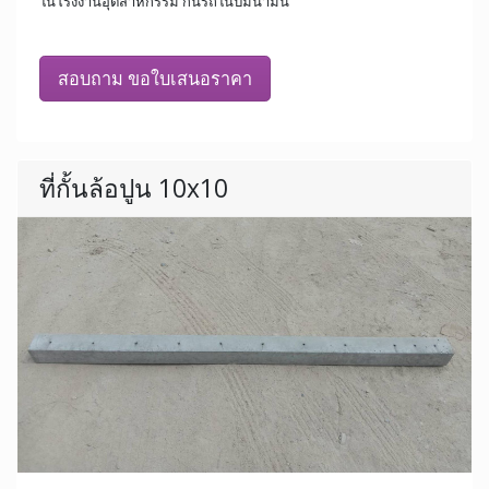
ในโรงงานอุตสาหกรรม กั้นรถในปั๊มน้ำมัน
สอบถาม ขอใบเสนอราคา
ที่กั้นล้อปูน 10x10