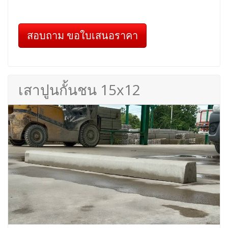
สอบถาม ขอใบเสนอราคา
เสาปูนกั้นชน 15x12