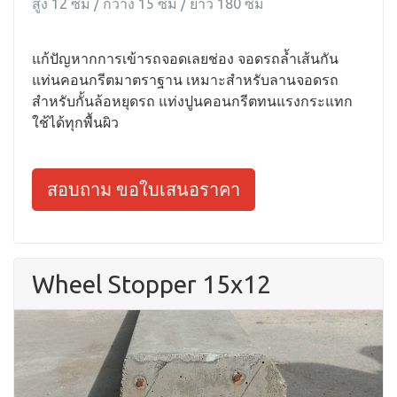
สูง 12 ซม / กว้าง 15 ซม / ยาว 180 ซม
แก้ปัญหากการเข้ารถจอดเลยช่อง จอดรถล้ำเส้นกัน
แท่นคอนกรีตมาตราฐาน เหมาะสำหรับลานจอดรถ
สำหรับกั้นล้อหยุดรถ แท่งปูนคอนกรีตทนแรงกระแทก
ใช้ได้ทุกพื้นผิว
สอบถาม ขอใบเสนอราคา
Wheel Stopper 15x12