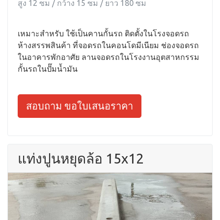
สูง 12 ซม / กว้าง 15 ซม / ยาว 180 ซม
เหมาะสำหรับ ใช้เป็นคานกั้นรถ ติดตั้งในโรงจอดรถ
ห้างสรรพสินค้า ที่จอดรถในคอนโดมีเนียม ช่องจอดรถ
ในอาคารพักอาศัย ลานจอดรถในโรงงานอุตสาหกรรม
กั้นรถในปั๊มน้ำมัน
สอบถาม ขอใบเสนอราคา
แท่งปูนหยุดล้อ 15x12