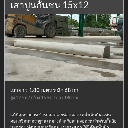
เสาปูนกั้นชน 15x12
เสายาว 1.80 เมตร หนัก 68 กก
สูง 12 ซม / กว้าง 15 ซม / ยาว 180 ซม
แก้ปัญหากการเข้ารถจอดเลยช่อง จอดรถล้ำเส้นกัน แท่น
คอนกรีตมาตราฐาน เหมาะสำหรับลานจอดรถ สำหรับกั้นล้อ
หยุดรถ แท่งปูนคอนกรีตทนแรงกระแทก ใช้ได้ทุกพื้นผิว