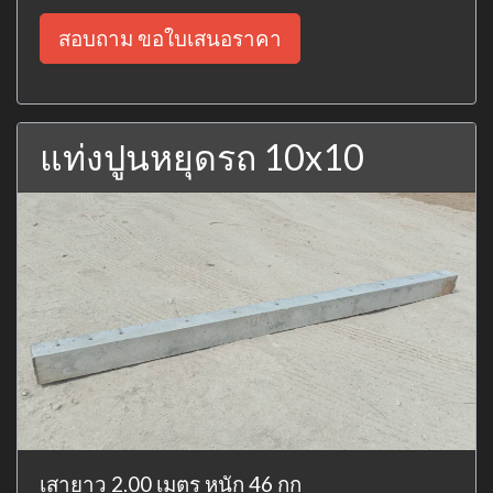
สอบถาม ขอใบเสนอราคา
แท่งปูนหยุดรถ 10x10
เสายาว 2.00 เมตร หนัก 46 กก