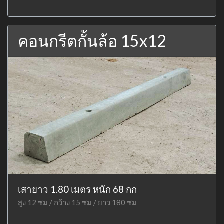
คอนกรีตกั้นล้อ 15x12
เสายาว 1.80 เมตร หนัก 68 กก
สูง 12 ซม / กว้าง 15 ซม / ยาว 180 ซม