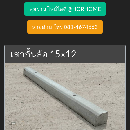
คุยผ่าน ไลน์ไอดี @HORHOME
สายด่วน โทร 081-4674663
เสากั้นล้อ 15x12