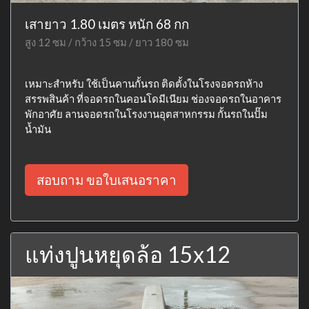
เสายาว 1.80 เมตร หนัก 68 กก
สูง 12 ซม / กว้าง 15 ซม / ยาว 180 ซม
เหมาะสำหรับ ใช้เป็นคานกั้นรถ ติดตั้งในโรงจอดรถห้าง
สรรพสินค้า ที่จอดรถในคอนโดมีเนียม ช่องจอดรถในอาคาร
พักอาศัย ลานจอดรถในโรงงานอุตสาหกรรม กั้นรถในปั๊ม
น้ำมัน
สอบถาม ขอใบเสนอราคา
แท่งปูนหยุดล้อ 15x12