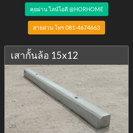
คุยผ่าน ไลน์ไอดี @HORHOME
สายด่วน โทร 081-4674663
เสากั้นล้อ 15x12