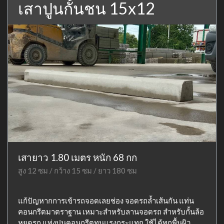
เสาปูนกั้นชน 15x12
เสายาว 1.80 เมตร หนัก 68 กก
สูง 12 ซม / กว้าง 15 ซม / ยาว 180 ซม
แก้ปัญหากการเข้ารถจอดเลยช่อง จอดรถล้ำเส้นกัน แท่น
คอนกรีตมาตราฐาน เหมาะสำหรับลานจอดรถ สำหรับกั้นล้อ
หยุดรถ แท่งปูนคอนกรีตทนแรงกระแทก ใช้ได้ทุกพื้นผิว