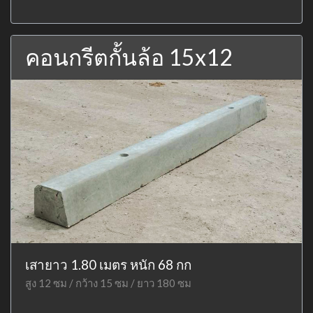
คอนกรีตกั้นล้อ 15x12
เสายาว 1.80 เมตร หนัก 68 กก
สูง 12 ซม / กว้าง 15 ซม / ยาว 180 ซม