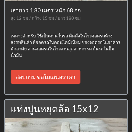
เสายาว 1.80 เมตร หนัก 68 กก
สูง 12 ซม / กว้าง 15 ซม / ยาว 180 ซม
เหมาะสำหรับ ใช้เป็นคานกั้นรถ ติดตั้งในโรงจอดรถห้าง
สรรพสินค้า ที่จอดรถในคอนโดมีเนียม ช่องจอดรถในอาคาร
พักอาศัย ลานจอดรถในโรงงานอุตสาหกรรม กั้นรถในปั๊ม
น้ำมัน
สอบถาม ขอใบเสนอราคา
แท่งปูนหยุดล้อ 15x12