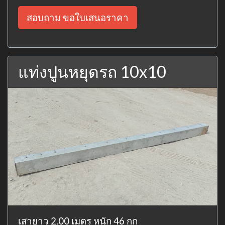
สอบถาม ขอใบเสนอราคา
แท่งปูนหยุดรถ 10x10
เสายาว 2.00 เมตร หนัก 46 กก