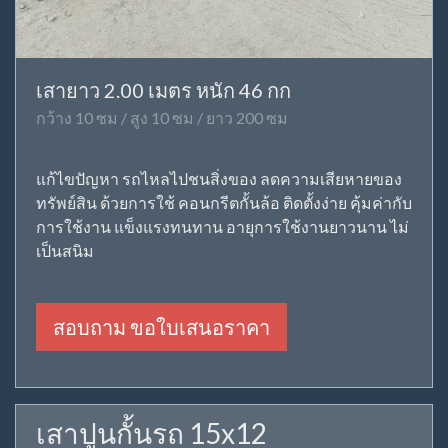
เสายาว 2.00 เมตร หนัก 46 กก
กว้าง 10 ซม / สูง 10 ซม / ยาว 200 ซม
แก้ไขปัญหา รถไหลไปชนสิ่งของ ลดความเสียหายของ
ทรัพย์สิน ด้วยการใช้ คอนกรีตกั้นล้อ ติดตั้งง่าย คุ้มค่ากับ
การใช้งาน แข็งแรงทนทาน อายุการใช้งานยาวนาน ไม่
เป็นสนิม
สอบถาม ขอใบเสนอราคา
เสาปูนกั้นรถ 15x12