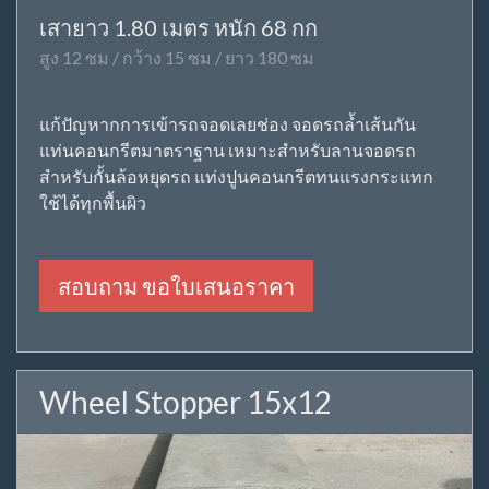
เสายาว 1.80 เมตร หนัก 68 กก
สูง 12 ซม / กว้าง 15 ซม / ยาว 180 ซม
แก้ปัญหากการเข้ารถจอดเลยช่อง จอดรถล้ำเส้นกัน
แท่นคอนกรีตมาตราฐาน เหมาะสำหรับลานจอดรถ
สำหรับกั้นล้อหยุดรถ แท่งปูนคอนกรีตทนแรงกระแทก
ใช้ได้ทุกพื้นผิว
สอบถาม ขอใบเสนอราคา
Wheel Stopper 15x12