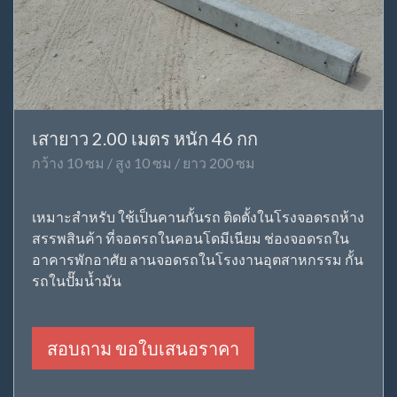
เสายาว 2.00 เมตร หนัก 46 กก
กว้าง 10 ซม / สูง 10 ซม / ยาว 200 ซม
เหมาะสำหรับ ใช้เป็นคานกั้นรถ ติดตั้งในโรงจอดรถห้าง
สรรพสินค้า ที่จอดรถในคอนโดมีเนียม ช่องจอดรถใน
อาคารพักอาศัย ลานจอดรถในโรงงานอุตสาหกรรม กั้น
รถในปั๊มน้ำมัน
สอบถาม ขอใบเสนอราคา