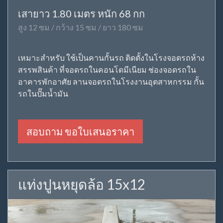
เสายาว 1.80 เมตร หนัก 68 กก
สูง 12 ซม / กว้าง 15 ซม / ยาว 180 ซม
เหมาะสำหรับ ใช้เป็นคานกั้นรถ ติดตั้งในโรงจอดรถห้าง
สรรพสินค้า ที่จอดรถในคอนโดมีเนียม ช่องจอดรถใน
อาคารพักอาศัย ลานจอดรถในโรงงานอุตสาหกรรม กั้น
รถในปั๊มน้ำมัน
สอบถาม ขอใบเสนอราคา
แท่งปูนหยุดล้อ 15x12