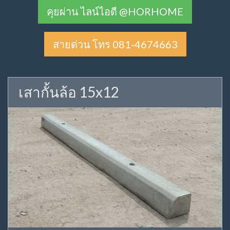
คุยผ่าน ไลน์ไอดี @HORHOME
สายด่วน โทร 081-4674663
เสากั้นล้อ 15x12