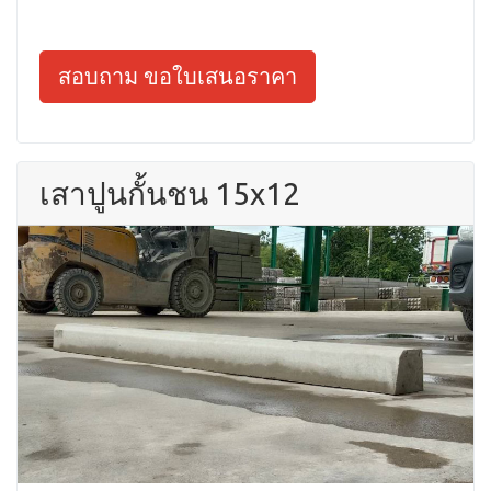
สอบถาม ขอใบเสนอราคา
เสาปูนกั้นชน 15x12