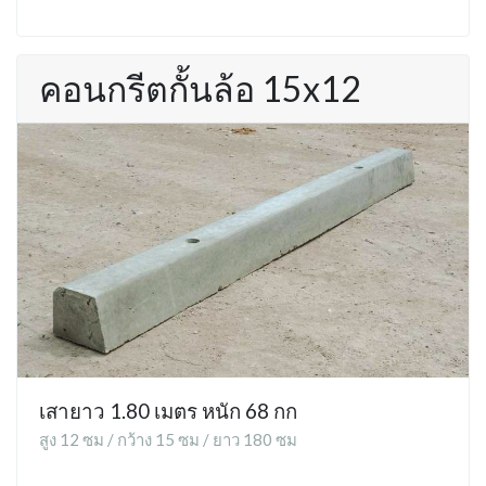
คอนกรีตกั้นล้อ 15x12
เสายาว 1.80 เมตร หนัก 68 กก
สูง 12 ซม / กว้าง 15 ซม / ยาว 180 ซม