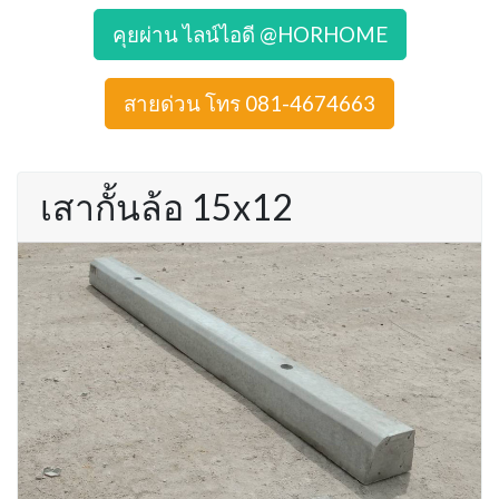
คุยผ่าน ไลน์ไอดี @HORHOME
สายด่วน โทร 081-4674663
เสากั้นล้อ 15x12