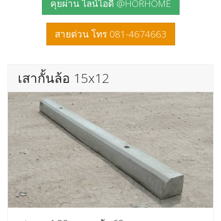
คุยผ่าน ไลน์ไอดี @HORHOME
สายด่วน โทร 081-4674663
เสากั้นล้อ 15x12