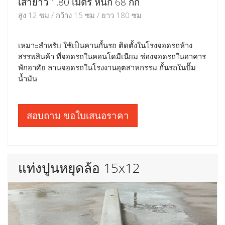
เสายาว 1.80 เมตร หนัก 68 กก
สูง 12 ซม / กว้าง 15 ซม / ยาว 180 ซม
เหมาะสำหรับ ใช้เป็นคานกั้นรถ ติดตั้งในโรงจอดรถห้าง
สรรพสินค้า ที่จอดรถในคอนโดมีเนียม ช่องจอดรถในอาคาร
พักอาศัย ลานจอดรถในโรงงานอุตสาหกรรม กั้นรถในปั๊ม
น้ำมัน
สอบถาม ขอใบเสนอราคา
แท่งปูนหยุดล้อ 15x12