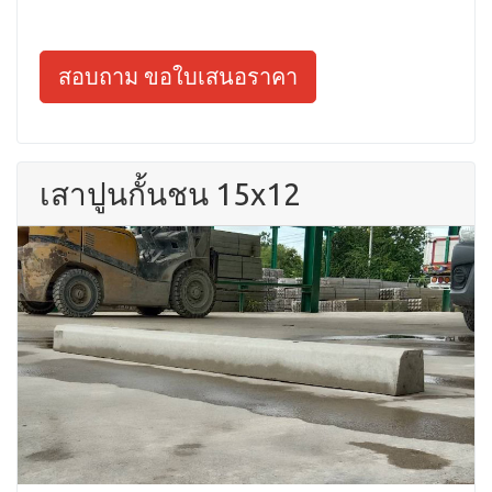
สอบถาม ขอใบเสนอราคา
เสาปูนกั้นชน 15x12