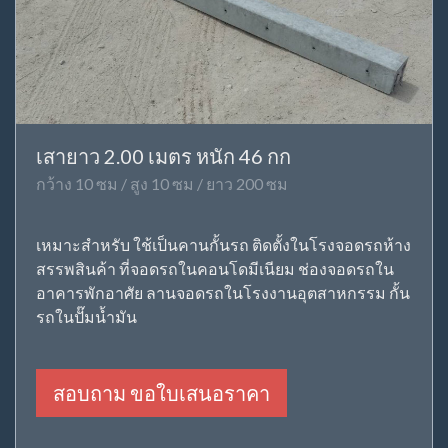
เสายาว 2.00 เมตร หนัก 46 กก
กว้าง 10 ซม / สูง 10 ซม / ยาว 200 ซม
เหมาะสำหรับ ใช้เป็นคานกั้นรถ ติดตั้งในโรงจอดรถห้าง
สรรพสินค้า ที่จอดรถในคอนโดมีเนียม ช่องจอดรถใน
อาคารพักอาศัย ลานจอดรถในโรงงานอุตสาหกรรม กั้น
รถในปั๊มน้ำมัน
สอบถาม ขอใบเสนอราคา