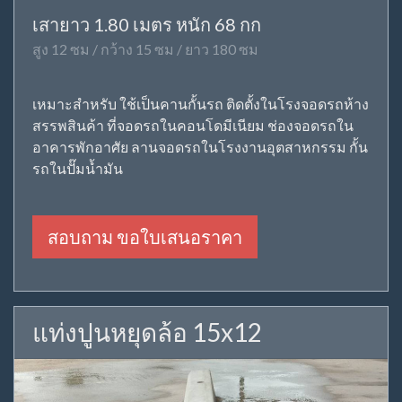
เสายาว 1.80 เมตร หนัก 68 กก
สูง 12 ซม / กว้าง 15 ซม / ยาว 180 ซม
เหมาะสำหรับ ใช้เป็นคานกั้นรถ ติดตั้งในโรงจอดรถห้าง
สรรพสินค้า ที่จอดรถในคอนโดมีเนียม ช่องจอดรถใน
อาคารพักอาศัย ลานจอดรถในโรงงานอุตสาหกรรม กั้น
รถในปั๊มน้ำมัน
สอบถาม ขอใบเสนอราคา
แท่งปูนหยุดล้อ 15x12