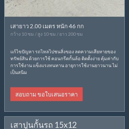
เสายาว 2.00 เมตร หนัก 46 กก
กว้าง 10 ซม / สูง 10 ซม / ยาว 200 ซม
แก้ไขปัญหา รถไหลไปชนสิ่งของ ลดความเสียหายของ
ทรัพย์สิน ด้วยการใช้ คอนกรีตกั้นล้อ ติดตั้งง่าย คุ้มค่ากับ
การใช้งาน แข็งแรงทนทาน อายุการใช้งานยาวนาน ไม่
เป็นสนิม
สอบถาม ขอใบเสนอราคา
เสาปูนกั้นรถ 15x12