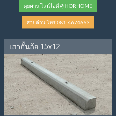
คุยผ่าน ไลน์ไอดี @HORHOME
สายด่วน โทร 081-4674663
เสากั้นล้อ 15x12