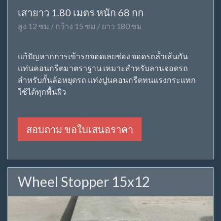
เสายาว 1.80 เมตร หนัก 68 กก
สูง 12 ซม / กว้าง 15 ซม / ยาว 180 ซม
แก้ปัญหากการเข้ารถจอดเลยช่อง จอดรถล้ำเส้นกัน
แท่นคอนกรีตมาตราฐาน เหมาะสำหรับลานจอดรถ
สำหรับกั้นล้อหยุดรถ แท่งปูนคอนกรีตทนแรงกระแทก
ใช้ได้ทุกพื้นผิว
สอบถาม ขอใบเสนอราคา
Wheel Stopper 15x12