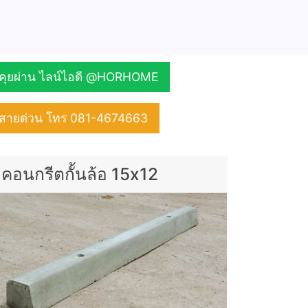
คุยผ่าน ไลน์ไอดี @HORHOME
สายด่วน โทร 081-4674663
คอนกรีตกั้นล้อ 15x12