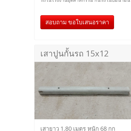
รถในโรงงานอุตสาหกรรม กั้นรถในปั๊มน้ำมัน
สอบถาม ขอใบเสนอราคา
เสาปูนกั้นรถ 15x12
เสายาว 1.80 เมตร หนัก 68 กก