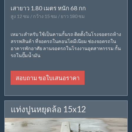
เสายาว 1.80 เมตร หนัก 68 กก
สูง 12 ซม / กว้าง 15 ซม / ยาว 180 ซม
เหมาะสำหรับ ใช้เป็นคานกั้นรถ ติดตั้งในโรงจอดรถห้าง
สรรพสินค้า ที่จอดรถในคอนโดมีเนียม ช่องจอดรถใน
อาคารพักอาศัย ลานจอดรถในโรงงานอุตสาหกรรม กั้น
รถในปั๊มน้ำมัน
สอบถาม ขอใบเสนอราคา
แท่งปูนหยุดล้อ 15x12