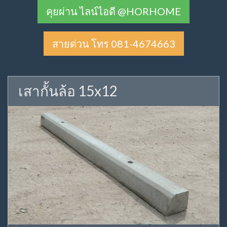
คุยผ่าน ไลน์ไอดี @HORHOME
สายด่วน โทร 081-4674663
เสากั้นล้อ 15x12