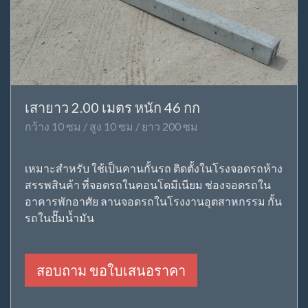
เสายาว 2.00 เมตร หนัก 46 กก
กว้าง 10 ซม / สูง 10 ซม / ยาว 200 ซม
เหมาะสำหรับ ใช้เป็นคานกั้นรถ ติดตั้งในโรงจอดรถห้าง
สรรพสินค้า ที่จอดรถในคอนโดมีเนียม ช่องจอดรถใน
อาคารพักอาศัย ลานจอดรถในโรงงานอุตสาหกรรม กั้น
รถในปั๊มน้ำมัน
สอบถาม ขอใบเสนอราคา