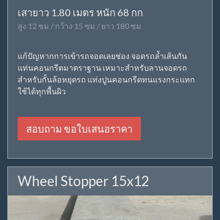
เสายาว 1.80 เมตร หนัก 68 กก
สูง 12 ซม / กว้าง 15 ซม / ยาว 180 ซม
แก้ปัญหากการเข้ารถจอดเลยช่อง จอดรถล้ำเส้นกัน
แท่นคอนกรีตมาตราฐาน เหมาะสำหรับลานจอดรถ
สำหรับกั้นล้อหยุดรถ แท่งปูนคอนกรีตทนแรงกระแทก
ใช้ได้ทุกพื้นผิว
สอบถาม ขอใบเสนอราคา
Wheel Stopper 15x12