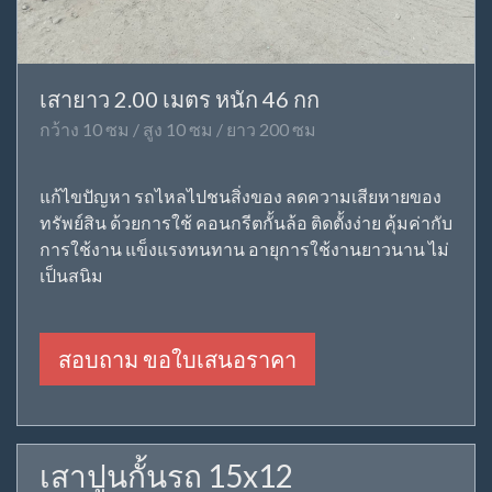
เสายาว 2.00 เมตร หนัก 46 กก
กว้าง 10 ซม / สูง 10 ซม / ยาว 200 ซม
แก้ไขปัญหา รถไหลไปชนสิ่งของ ลดความเสียหายของ
ทรัพย์สิน ด้วยการใช้ คอนกรีตกั้นล้อ ติดตั้งง่าย คุ้มค่ากับ
การใช้งาน แข็งแรงทนทาน อายุการใช้งานยาวนาน ไม่
เป็นสนิม
สอบถาม ขอใบเสนอราคา
เสาปูนกั้นรถ 15x12