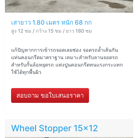
เสายาว 1.80 เมตร หนัก 68 กก
สูง 12 ซม / กว้าง 15 ซม / ยาว 180 ซม
แก้ปัญหากการเข้ารถจอดเลยช่อง จอดรถล้ำเส้นกัน
แท่นคอนกรีตมาตราฐาน เหมาะสำหรับลานจอดรถ
สำหรับกั้นล้อหยุดรถ แท่งปูนคอนกรีตทนแรงกระแทก
ใช้ได้ทุกพื้นผิว
สอบถาม ขอใบเสนอราคา
Wheel Stopper 15x12