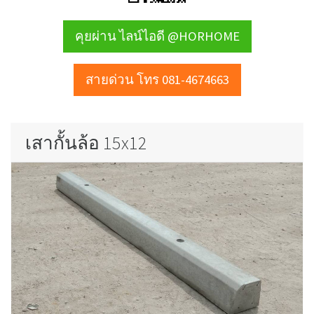
คุยผ่าน ไลน์ไอดี @HORHOME
สายด่วน โทร 081-4674663
เสากั้นล้อ 15x12