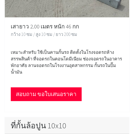
เสายาว 2.00 เมตร หนัก 46 กก
กว้าง 10 ซม / สูง 10 ซม / ยาว 200 ซม
เหมาะสำหรับ ใช้เป็นคานกั้นรถ ติดตั้งในโรงจอดรถห้าง
สรรพสินค้า ที่จอดรถในคอนโดมีเนียม ช่องจอดรถในอาคาร
พักอาศัย ลานจอดรถในโรงงานอุตสาหกรรม กั้นรถในปั๊ม
น้ำมัน
สอบถาม ขอใบเสนอราคา
ที่กั้นล้อปูน 10x10