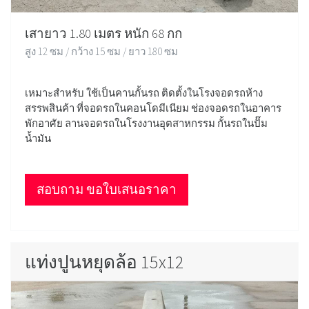
เสายาว 1.80 เมตร หนัก 68 กก
สูง 12 ซม / กว้าง 15 ซม / ยาว 180 ซม
เหมาะสำหรับ ใช้เป็นคานกั้นรถ ติดตั้งในโรงจอดรถห้าง
สรรพสินค้า ที่จอดรถในคอนโดมีเนียม ช่องจอดรถในอาคาร
พักอาศัย ลานจอดรถในโรงงานอุตสาหกรรม กั้นรถในปั๊ม
น้ำมัน
สอบถาม ขอใบเสนอราคา
แท่งปูนหยุดล้อ 15x12