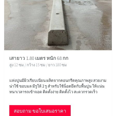
เสายาว 1.80 เมตร หนัก 68 กก
สูง 12 ซม / กว้าง 15 ซม / ยาว 180 ซม
แท่งปูนมีผิวเรียบเนียน ผลิตจากคอนกรีตคุณภาพสูง สวยงาม
น่าใช้ ขอบมล มีรูให้ 2 รู สำหรับใช้น็อตยึดกับพื้นปูน ให้แน่น
หนาเวลารถเข้าจอด ติดตั้งง่าย ติดตั้งไว สะดวกรวดเร็ว
สอบถาม ขอใบเสนอราคา