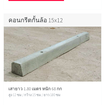
คอนกรีตกั้นล้อ 15x12
เสายาว 1.80 เมตร หนัก 68 กก
สูง 12 ซม / กว้าง 15 ซม / ยาว 180 ซม