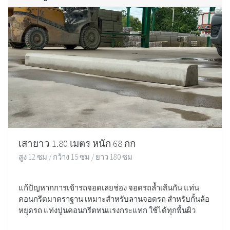
เสายาว 1.80 เมตร หนัก 68 กก
สูง 12 ซม / กว้าง 15 ซม / ยาว 180 ซม
แก้ปัญหากการเข้ารถจอดเลยช่อง จอดรถล้ำเส้นกัน แท่น
คอนกรีตมาตราฐาน เหมาะสำหรับลานจอดรถ สำหรับกั้นล้อ
หยุดรถ แท่งปูนคอนกรีตทนแรงกระแทก ใช้ได้ทุกพื้นผิว