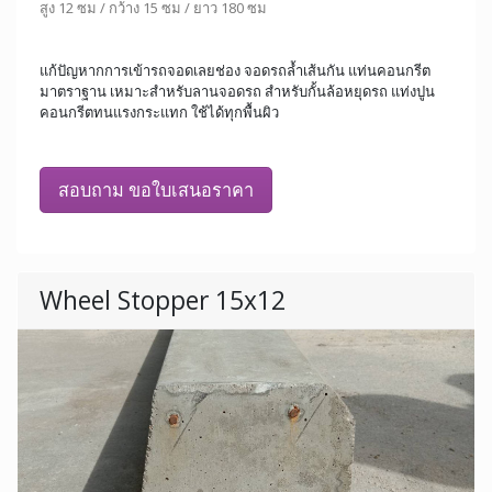
สูง 12 ซม / กว้าง 15 ซม / ยาว 180 ซม
แก้ปัญหากการเข้ารถจอดเลยช่อง จอดรถล้ำเส้นกัน แท่นคอนกรีต
มาตราฐาน เหมาะสำหรับลานจอดรถ สำหรับกั้นล้อหยุดรถ แท่งปูน
คอนกรีตทนแรงกระแทก ใช้ได้ทุกพื้นผิว
สอบถาม ขอใบเสนอราคา
Wheel Stopper 15x12