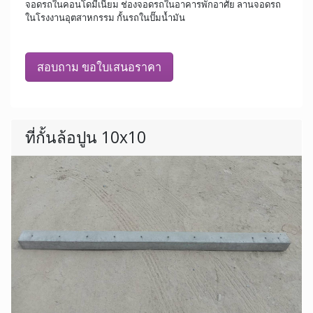
จอดรถในคอนโดมีเนียม ช่องจอดรถในอาคารพักอาศัย ลานจอดรถ
ในโรงงานอุตสาหกรรม กั้นรถในปั๊มน้ำมัน
สอบถาม ขอใบเสนอราคา
ที่กั้นล้อปูน 10x10