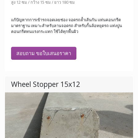
สูง 12 ซม / กว้าง 15 ซม / ยาว 180 ซม
แก้ปัญหากการเข้ารถจอดเลยช่อง จอดรถล้ำเส้นกัน แท่นคอนกรีต
มาตราฐาน เหมาะสำหรับลานจอดรถ สำหรับกั้นล้อหยุดรถ แท่งปูน
คอนกรีตทนแรงกระแทก ใช้ได้ทุกพื้นผิว
สอบถาม ขอใบเสนอราคา
Wheel Stopper 15x12