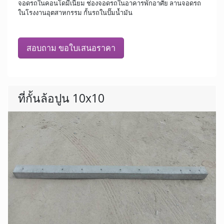
จอดรถในคอนโดมีเนียม ช่องจอดรถในอาคารพักอาศัย ลานจอดรถ
ในโรงงานอุตสาหกรรม กั้นรถในปั๊มน้ำมัน
สอบถาม ขอใบเสนอราคา
ที่กั้นล้อปูน 10x10