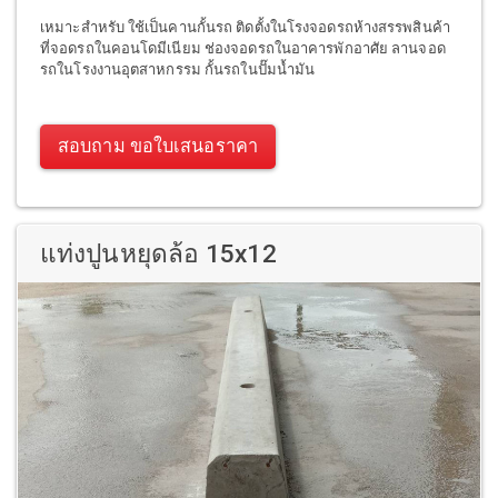
เหมาะสำหรับ ใช้เป็นคานกั้นรถ ติดตั้งในโรงจอดรถห้างสรรพสินค้า
ที่จอดรถในคอนโดมีเนียม ช่องจอดรถในอาคารพักอาศัย ลานจอด
รถในโรงงานอุตสาหกรรม กั้นรถในปั๊มน้ำมัน
สอบถาม ขอใบเสนอราคา
แท่งปูนหยุดล้อ 15x12