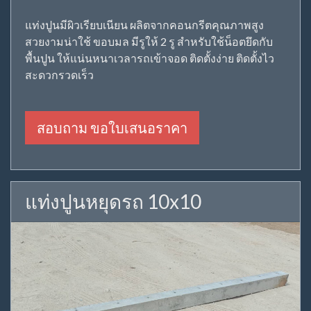
แท่งปูนมีผิวเรียบเนียน ผลิตจากคอนกรีตคุณภาพสูง
สวยงามน่าใช้ ขอบมล มีรูให้ 2 รู สำหรับใช้น็อตยึดกับ
พื้นปูน ให้แน่นหนาเวลารถเข้าจอด ติดตั้งง่าย ติดตั้งไว
สะดวกรวดเร็ว
สอบถาม ขอใบเสนอราคา
แท่งปูนหยุดรถ 10x10