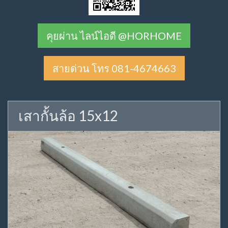
คุยผ่าน ไลน์ไอดี @HORHOME
สายด่วน โทร 081-4674663
เสากั้นล้อ 15x12