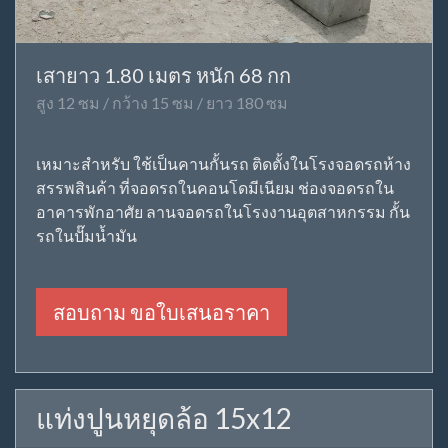
เสายาว 1.80 เมตร หนัก 68 กก
สูง 12 ซม / กว้าง 15 ซม / ยาว 180 ซม
เหมาะสำหรับ ใช้เป็นคานกั้นรถ ติดตั้งในโรงจอดรถห้าง
สรรพสินค้า ที่จอดรถในคอนโดมีเนียม ช่องจอดรถใน
อาคารพักอาศัย ลานจอดรถในโรงงานอุตสาหกรรม กั้น
รถในปั๊มน้ำมัน
สอบถาม ขอใบเสนอราคา
แท่งปูนหยุดล้อ 15x12