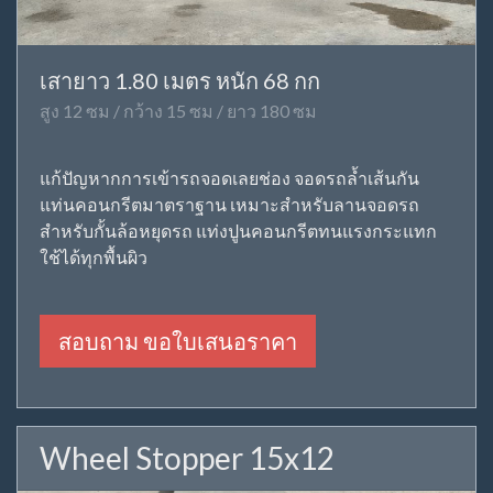
เสายาว 1.80 เมตร หนัก 68 กก
สูง 12 ซม / กว้าง 15 ซม / ยาว 180 ซม
แก้ปัญหากการเข้ารถจอดเลยช่อง จอดรถล้ำเส้นกัน
แท่นคอนกรีตมาตราฐาน เหมาะสำหรับลานจอดรถ
สำหรับกั้นล้อหยุดรถ แท่งปูนคอนกรีตทนแรงกระแทก
ใช้ได้ทุกพื้นผิว
สอบถาม ขอใบเสนอราคา
Wheel Stopper 15x12