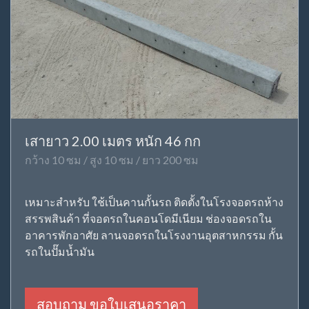
เสายาว 2.00 เมตร หนัก 46 กก
กว้าง 10 ซม / สูง 10 ซม / ยาว 200 ซม
เหมาะสำหรับ ใช้เป็นคานกั้นรถ ติดตั้งในโรงจอดรถห้าง
สรรพสินค้า ที่จอดรถในคอนโดมีเนียม ช่องจอดรถใน
อาคารพักอาศัย ลานจอดรถในโรงงานอุตสาหกรรม กั้น
รถในปั๊มน้ำมัน
สอบถาม ขอใบเสนอราคา