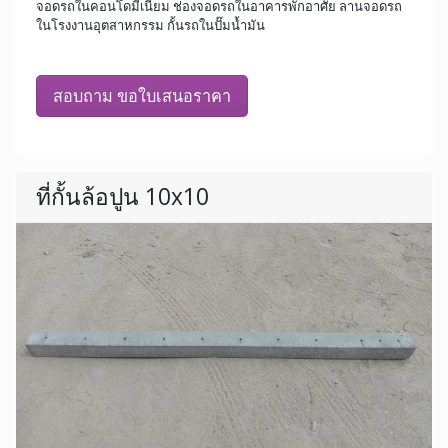
จอดรถในคอนโดมีเนียม ช่องจอดรถในอาคารพักอาศัย ลานจอดรถ
ในโรงงานอุตสาหกรรม กั้นรถในปั๊มน้ำมัน
สอบถาม ขอใบเสนอราคา
ที่กั้นล้อปูน 10x10