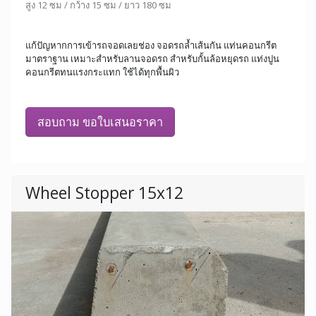
สูง 12 ซม / กว้าง 15 ซม / ยาว 180 ซม
แก้ปัญหากการเข้ารถจอดเลยช่อง จอดรถล้ำเส้นกัน แท่นคอนกรีต
มาตราฐาน เหมาะสำหรับลานจอดรถ สำหรับกั้นล้อหยุดรถ แท่งปูน
คอนกรีตทนแรงกระแทก ใช้ได้ทุกพื้นผิว
สอบถาม ขอใบเสนอราคา
Wheel Stopper 15x12