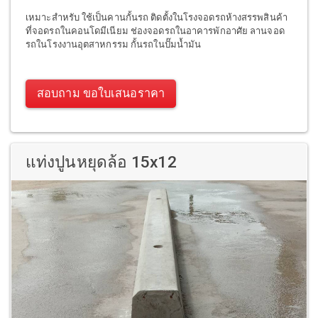
เหมาะสำหรับ ใช้เป็นคานกั้นรถ ติดตั้งในโรงจอดรถห้างสรรพสินค้า
ที่จอดรถในคอนโดมีเนียม ช่องจอดรถในอาคารพักอาศัย ลานจอด
รถในโรงงานอุตสาหกรรม กั้นรถในปั๊มน้ำมัน
สอบถาม ขอใบเสนอราคา
แท่งปูนหยุดล้อ 15x12