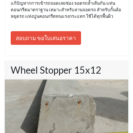
แก้ปัญหากการเข้ารถจอดเลยช่อง จอดรถล้ำเส้นกัน แท่น
คอนกรีตมาตราฐาน เหมาะสำหรับลานจอดรถ สำหรับกั้นล้อ
หยุดรถ แท่งปูนคอนกรีตทนแรงกระแทก ใช้ได้ทุกพื้นผิว
สอบถาม ขอใบเสนอราคา
Wheel Stopper 15x12