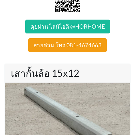
คุยผ่าน ไลน์ไอดี @HORHOME
สายด่วน โทร 081-4674663
เสากั้นล้อ 15x12