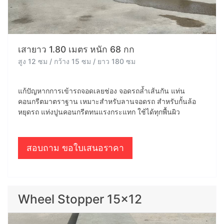
เสายาว 1.80 เมตร หนัก 68 กก
สูง 12 ซม / กว้าง 15 ซม / ยาว 180 ซม
แก้ปัญหากการเข้ารถจอดเลยช่อง จอดรถล้ำเส้นกัน แท่น
คอนกรีตมาตราฐาน เหมาะสำหรับลานจอดรถ สำหรับกั้นล้อ
หยุดรถ แท่งปูนคอนกรีตทนแรงกระแทก ใช้ได้ทุกพื้นผิว
สอบถาม ขอใบเสนอราคา
Wheel Stopper 15x12