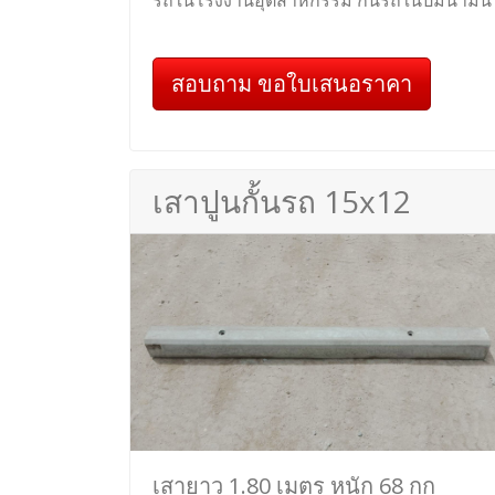
รถในโรงงานอุตสาหกรรม กั้นรถในปั๊มน้ำมัน
สอบถาม ขอใบเสนอราคา
เสาปูนกั้นรถ 15x12
เสายาว 1.80 เมตร หนัก 68 กก