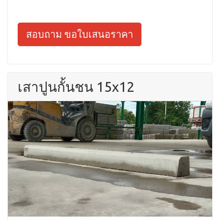
สอบถาม ขอใบเสนอราคา
เสาปูนกั้นชน 15x12