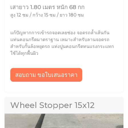
เสายาว 1.80 เมตร หนัก 68 กก
สูง 12 ซม / กว้าง 15 ซม / ยาว 180 ซม
แก้ปัญหากการเข้ารถจอดเลยช่อง จอดรถล้ำเส้นกัน
แท่นคอนกรีตมาตราฐาน เหมาะสำหรับลานจอดรถ
สำหรับกั้นล้อหยุดรถ แท่งปูนคอนกรีตทนแรงกระแทก
ใช้ได้ทุกพื้นผิว
สอบถาม ขอใบเสนอราคา
Wheel Stopper 15x12