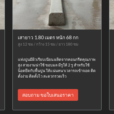
เสายาว 1.80 เมตร หนัก 68 กก
สูง 12 ซม / กว้าง 15 ซม / ยาว 180 ซม
แท่งปูนมีผิวเรียบเนียน ผลิตจากคอนกรีตคุณภาพ
สูง สวยงามน่าใช้ ขอบมล มีรูให้ 2 รู สำหรับใช้
น็อตยึดกับพื้นปูน ให้แน่นหนาเวลารถเข้าจอด ติด
ตั้งง่าย ติดตั้งไว สะดวกรวดเร็ว
สอบถาม ขอใบเสนอราคา