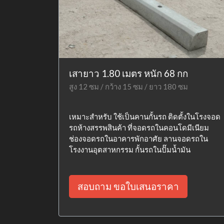
เสายาว 1.80 เมตร หนัก 68 กก
สูง 12 ซม / กว้าง 15 ซม / ยาว 180 ซม
เหมาะสำหรับ ใช้เป็นคานกั้นรถ ติดตั้งในโรงจอด
รถห้างสรรพสินค้า ที่จอดรถในคอนโดมีเนียม
ช่องจอดรถในอาคารพักอาศัย ลานจอดรถใน
โรงงานอุตสาหกรรม กั้นรถในปั๊มน้ำมัน
สอบถาม ขอใบเสนอราคา