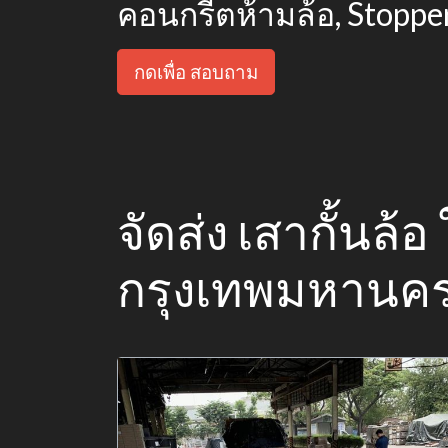
คอนกรีตห้ามล้อ, Stoppe
กดเพื่อ สอบถาม
จัดส่ง เสากั้นล้
กรุงเทพมหานค