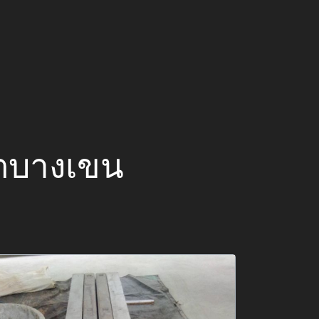
เขตบางเขน