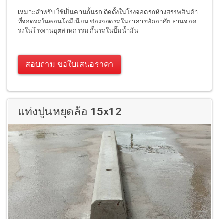
เหมาะสำหรับ ใช้เป็นคานกั้นรถ ติดตั้งในโรงจอดรถห้างสรรพสินค้า
ที่จอดรถในคอนโดมีเนียม ช่องจอดรถในอาคารพักอาศัย ลานจอด
รถในโรงงานอุตสาหกรรม กั้นรถในปั๊มน้ำมัน
สอบถาม ขอใบเสนอราคา
แท่งปูนหยุดล้อ 15x12