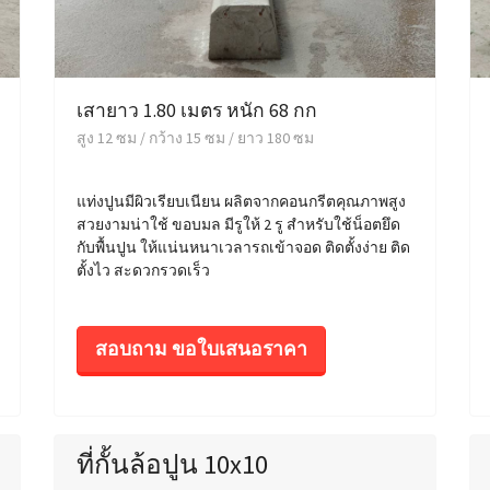
เสายาว 1.80 เมตร หนัก 68 กก
สูง 12 ซม / กว้าง 15 ซม / ยาว 180 ซม
แท่งปูนมีผิวเรียบเนียน ผลิตจากคอนกรีตคุณภาพสูง
สวยงามน่าใช้ ขอบมล มีรูให้ 2 รู สำหรับใช้น็อตยึด
กับพื้นปูน ให้แน่นหนาเวลารถเข้าจอด ติดตั้งง่าย ติด
ตั้งไว สะดวกรวดเร็ว
สอบถาม ขอใบเสนอราคา
ที่กั้นล้อปูน 10x10