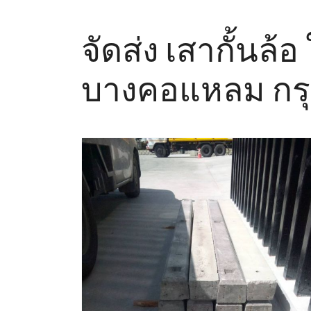
จัดส่ง เสากั้นล้
บางคอแหลม กร