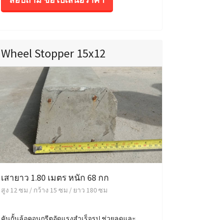
Wheel Stopper 15x12
เสายาว 1.80 เมตร หนัก 68 กก
สูง 12 ซม / กว้าง 15 ซม / ยาว 180 ซม
คันกั้นล้อคอนกรีตอัดแรงสำเร็จรูป ช่วยลดและ