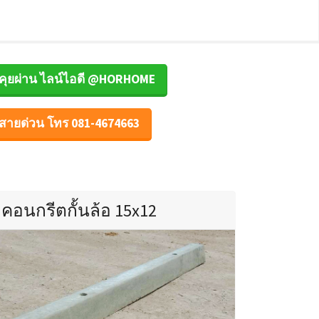
คุยผ่าน ไลน์ไอดี @HORHOME
สายด่วน โทร 081-4674663
คอนกรีตกั้นล้อ 15x12