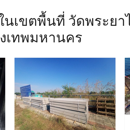
อ ในเขตพื้นที่ วัดพระย
ุงเทพมหานคร