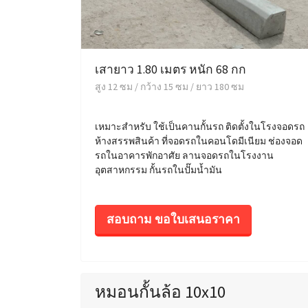
เสายาว 1.80 เมตร หนัก 68 กก
สูง 12 ซม / กว้าง 15 ซม / ยาว 180 ซม
เหมาะสำหรับ ใช้เป็นคานกั้นรถ ติดตั้งในโรงจอดรถ
ห้างสรรพสินค้า ที่จอดรถในคอนโดมีเนียม ช่องจอด
รถในอาคารพักอาศัย ลานจอดรถในโรงงาน
อุตสาหกรรม กั้นรถในปั๊มน้ำมัน
สอบถาม ขอใบเสนอราคา
หมอนกั้นล้อ 10x10