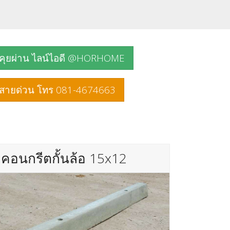
คุยผ่าน ไลน์ไอดี @HORHOME
สายด่วน โทร 081-4674663
คอนกรีตกั้นล้อ 15x12