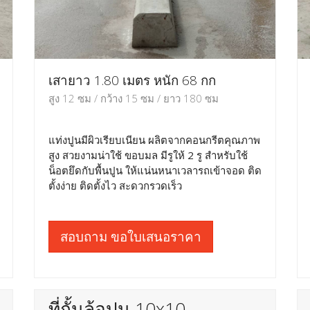
เสายาว 1.80 เมตร หนัก 68 กก
สูง 12 ซม / กว้าง 15 ซม / ยาว 180 ซม
แท่งปูนมีผิวเรียบเนียน ผลิตจากคอนกรีตคุณภาพ
สูง สวยงามน่าใช้ ขอบมล มีรูให้ 2 รู สำหรับใช้
น็อตยึดกับพื้นปูน ให้แน่นหนาเวลารถเข้าจอด ติด
ตั้งง่าย ติดตั้งไว สะดวกรวดเร็ว
สอบถาม ขอใบเสนอราคา
ที่กั้นล้อปูน 10x10