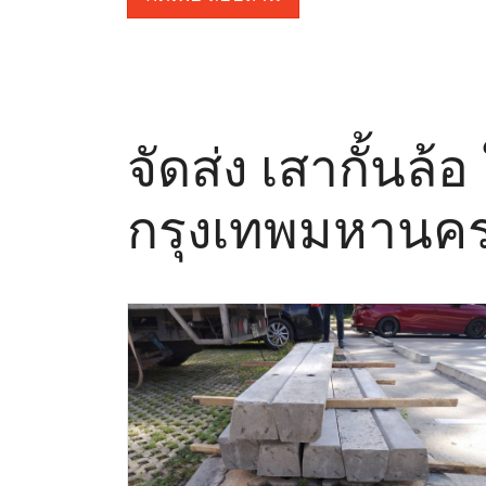
จัดส่ง เสากั้นล้
กรุงเทพมหานค