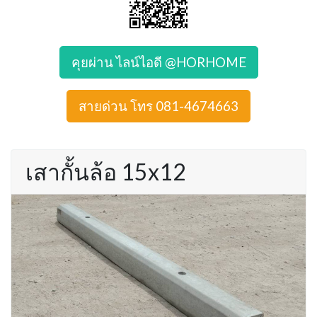
คุยผ่าน ไลน์ไอดี @HORHOME
สายด่วน โทร 081-4674663
เสากั้นล้อ 15x12