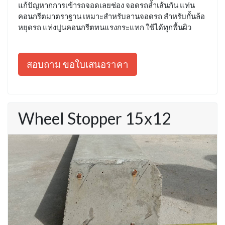
แก้ปัญหากการเข้ารถจอดเลยช่อง จอดรถล้ำเส้นกัน แท่น
คอนกรีตมาตราฐาน เหมาะสำหรับลานจอดรถ สำหรับกั้นล้อ
หยุดรถ แท่งปูนคอนกรีตทนแรงกระแทก ใช้ได้ทุกพื้นผิว
สอบถาม ขอใบเสนอราคา
Wheel Stopper 15x12